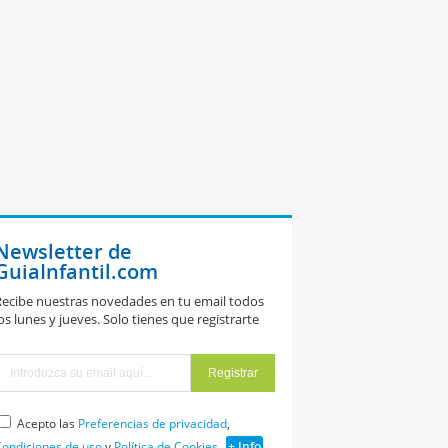
Newsletter de
GuiaInfantil.com
ecibe nuestras novedades en tu email todos
os lunes y jueves. Solo tienes que registrarte
Acepto las
Preferencias de privacidad
,
ondiciones de uso
y
Política de Cookies
+ Info