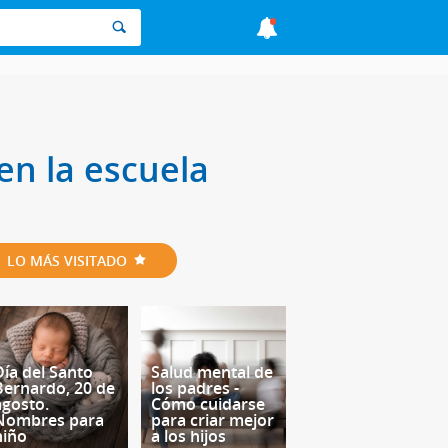
en la escuela
LO MÁS VISITADO
Día del Santo
Salud mental de
Bernardo, 20 de
los padres -
agosto.
Cómo cuidarse
Nombres para
para criar mejor
niño
a los hijos