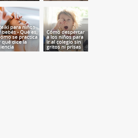
Reiki para niños
y bebés - Qué es,
Cómo despertar
cómo se practica
a los niños para
y qué dice la
ir al colegio sin
ciencia
gritos ni prisas