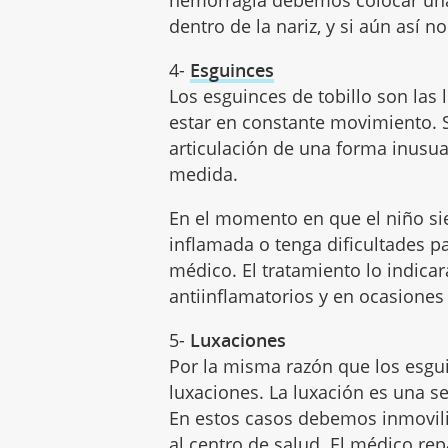
hemorragia debemos colocar un
dentro de la nariz, y si aún así 
4-
Esguinces
Los esguinces de tobillo son las
estar en constante movimiento. 
articulación de una forma inusu
medida.
En el momento en que el niño sien
inflamada o tenga dificultades pa
médico. El tratamiento lo indicará
antiinflamatorios y en ocasiones 
5-
Luxaciones
Por la misma razón que los esgu
luxaciones. La luxación es una s
En estos casos debemos inmoviliza
al centro de salud. El médico re