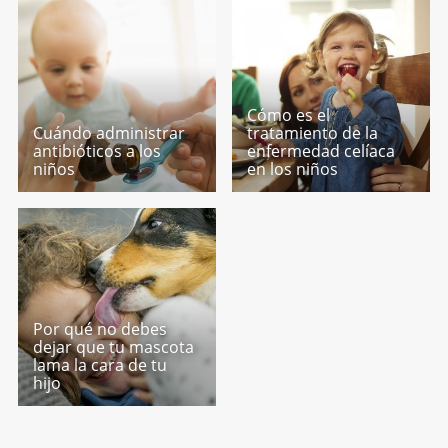
Cómo es el
Cuándo administrar
tratamiento de la
antibióticos a los
enfermedad celíaca
niños
en los niños
Por qué no debes
dejar que tu mascota
lama la cara de tu
hijo