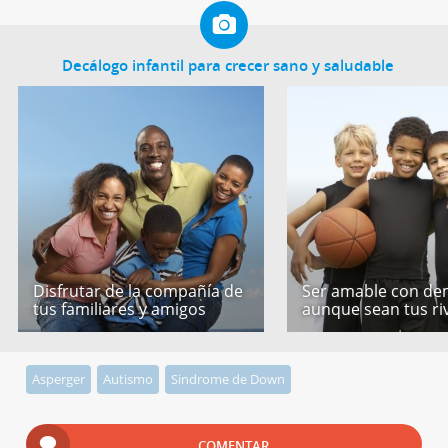
Decálogo infantil para crecer sano y saludable
Disfrutar de la compañía de
Ser amable con de
tus familiares y amigos
aunque sean tus ri
Asperger
Autismo
Sindrome de Down
COMENTAR