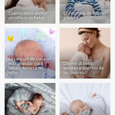
Cuánto debe dormir
El insomnio de niños
un niño o un bebé
y bebés
La canción de cuna
más popular para
Dormir al bebé:
bebés. Arrorró mi
errores y aciertos de
niño
los padres