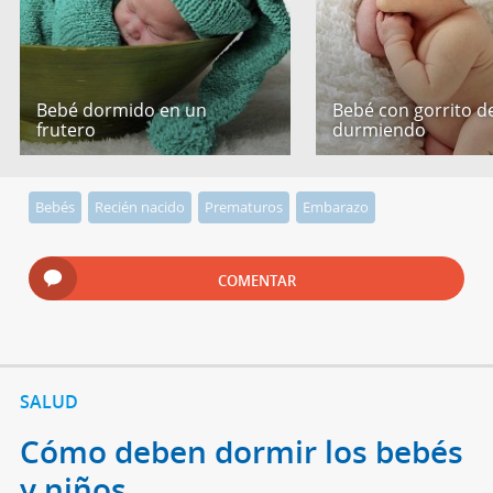
Bebé dormido en un
Bebé con gorrito de
frutero
durmiendo
Bebés
Recién nacido
Prematuros
Embarazo
COMENTAR
SALUD
Cómo deben dormir los bebés
y niños