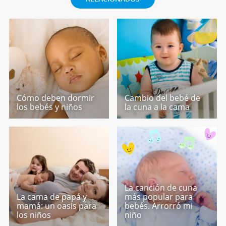
Cómo deben dormir
Cambio del bebé de
los bebés y niños
la cuna a la cama
La canción de cuna
La cama de papá y
más popular para
mamá: un oasis para
bebés. Arrorró mi
los niños
niño