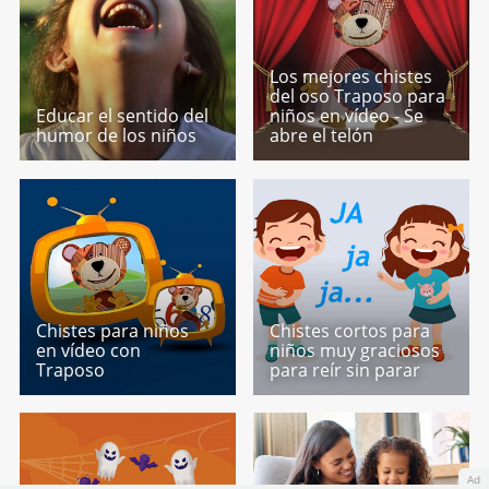
Los mejores chistes
del oso Traposo para
Educar el sentido del
niños en vídeo - Se
humor de los niños
abre el telón
Chistes para niños
Chistes cortos para
en vídeo con
niños muy graciosos
Traposo
para reír sin parar
Ad