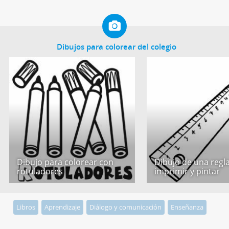
Dibujos para colorear del colegio
Dibujo para colorear con
Dibujo de una regl
rotuladores
imprimir y pintar
Libros
Aprendizaje
Diálogo y comunicación
Enseñanza