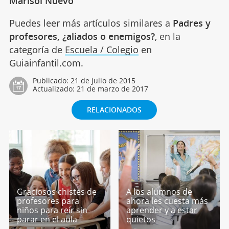
Marisol Nuevo
Puedes leer más artículos similares a
Padres y
profesores, ¿aliados o enemigos?
, en la
categoría de
Escuela / Colegio
en
Guiainfantil.com.
Publicado:
21 de julio de 2015
Actualizado:
21 de marzo de 2017
RELACIONADOS
Graciosos chistes de
A los alumnos de
profesores para
ahora les cuesta más
niños para reír sin
aprender y a estar
parar en el aula
quietos