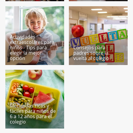
Actividades
extraescolares para
niños - Tips para
Consejos para
elegir la mejor
padres sobre la
opción
vuelta al colegio
Meriendas ricas y
fáciles para niños de
6 a 12 años para el
colegio