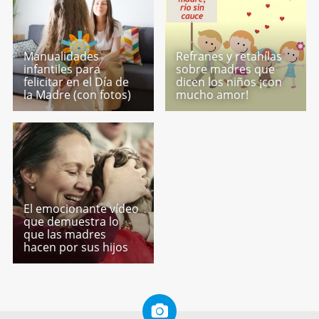
Manualidades
Refranes y retahílas
infantiles para
sobre madres que
felicitar en el Día de
dicen los niños ¡con
la Madre (con fotos)
mucho amor!
El emocionante vídeo
que demuestra lo
que las madres
hacen por sus hijos