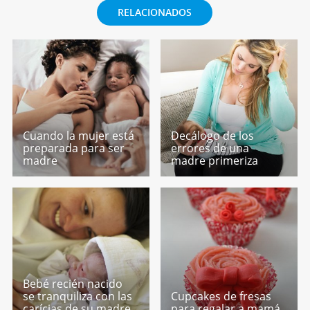
RELACIONADOS
Cuando la mujer está
Decálogo de los
preparada para ser
errores de una
madre
madre primeriza
Bebé recién nacido
se tranquiliza con las
Cupcakes de fresas
carícias de su madre
para regalar a mamá