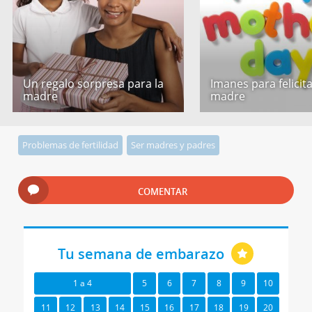
Un regalo sorpresa para la
Imanes para felicita
madre
madre
Problemas de fertilidad
Ser madres y padres
COMENTAR
Tu semana de embarazo
1 a 4
5
6
7
8
9
10
11
12
13
14
15
16
17
18
19
20