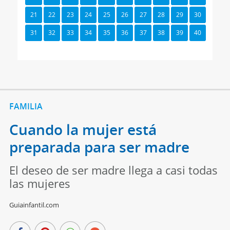
21
22
23
24
25
26
27
28
29
30
31
32
33
34
35
36
37
38
39
40
FAMILIA
Cuando la mujer está
preparada para ser madre
El deseo de ser madre llega a casi todas
las mujeres
Guiainfantil.com