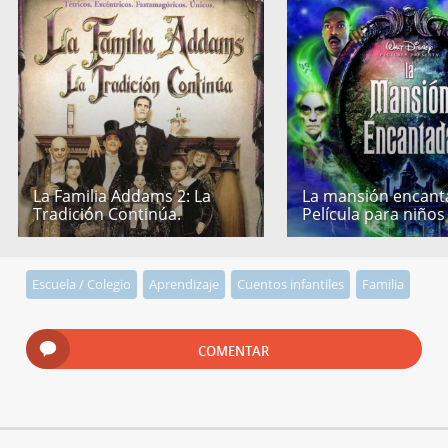
La Familia Addams 2: La
La mansión encant
Tradición Continúa.
Película para niños
Escuela / Colegio
Aprendizaje
Cuentos infantiles
Familia
COMENTAR