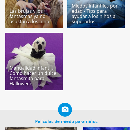
Miedos infantiles por
Las brujas y los
edad - Tips para
fantasmas ya no
ayudar a los niños a
asustan a los niños
superarlos
Manualidad infantil.
Cómo hacer un dulce
fantasmita para
Halloween
Películas de miedo para niños