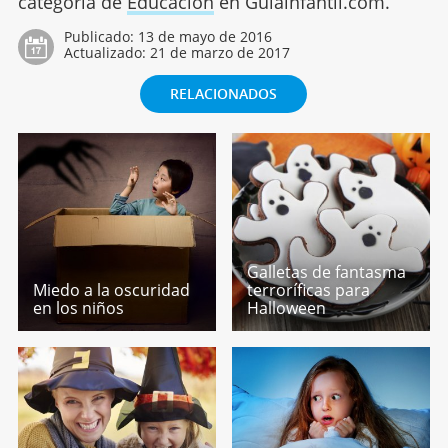
categoría de
Educación
en Guiainfantil.com.
Publicado:
13 de mayo de 2016
Actualizado:
21 de marzo de 2017
RELACIONADOS
Galletas de fantasma
Miedo a la oscuridad
terroríficas para
en los niños
Halloween