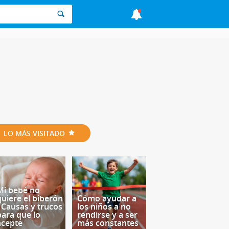
LO MÁS VISITADO
Mi bebé no
quiere el biberón
Cómo ayudar a
- Causas y trucos
los niños a no
para que lo
rendirse y a ser
acepte
más constantes