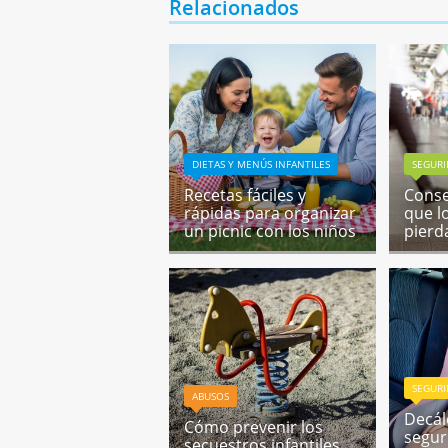
Relacionados
DIETAS Y MENÚS INFANTILES
SEGUR
Recetas fáciles y
Conse
rápidas para organizar
que l
un picnic con los niños
pierd
SEGUR
ABUSOS
Decál
Cómo prevenir los
segur
secuestros infantiles