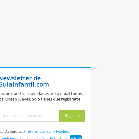
Newsletter de
GuiaInfantil.com
ecibe nuestras novedades en tu email todos
os lunes y jueves. Solo tienes que registrarte
Acepto las
Preferencias de privacidad
,
ondiciones de uso
y
Política de Cookies
+ Info