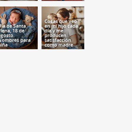
Cosas que veo
Día de Santa
en mi hijo cada
Elena, 18 de
día y me
agosto.
producen
Nombres para
satisfacción
niña
como madre