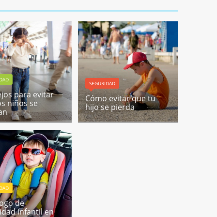
IDAD
SEGURIDAD
jos para evitar
Cómo evitar que tu
os niños se
hijo se pierda
an
IDAD
ogo de
idad infantil en