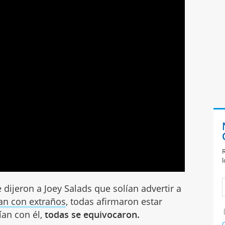
R
l
 dijeron a Joey Salads que solían advertir a
an con extraños
, todas afirmaron estar
ían con él,
todas se equivocaron.
C