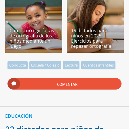
Cómo corregir faltas
19 dictados para
de ortografía de los
niños en 2025 -
niños mediante un
Ejercicios para
juego
repasar ortografía
Conducta
Escuela / Colegio
Lectura
Cuentos infantiles
COMENTAR
EDUCACIÓN