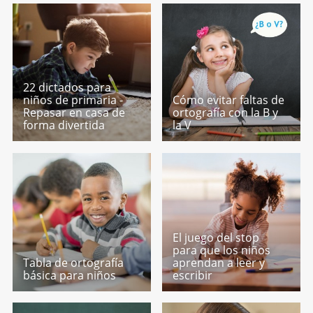
22 dictados para
niños de primaria -
Cómo evitar faltas de
Repasar en casa de
ortografía con la B y
forma divertida
la V
El juego del stop
para que los niños
Tabla de ortografía
aprendan a leer y
básica para niños
escribir