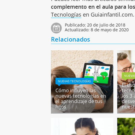
complemento en el aula para los
Tecnologías
en Guiainfantil.com.
Publicado:
20 de julio de 2018
Actualizado:
8 de mayo de 2020
Relacionados
NUEVA
NUEVAS TECNOLOGÍAS
El us
Cómo influyen las
tecno
nuevas tecnologías en
los 3
el aprendizaje de tus
desve
hijos
nuest