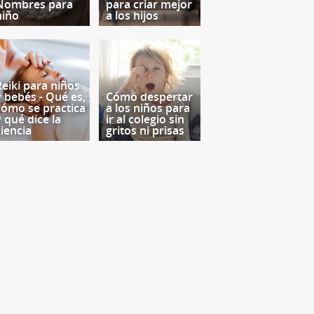
Nombres para
para criar mejor
niño
a los hijos
Reiki para niños
y bebés - Qué es,
Cómo despertar
cómo se practica
a los niños para
y qué dice la
ir al colegio sin
ciencia
gritos ni prisas