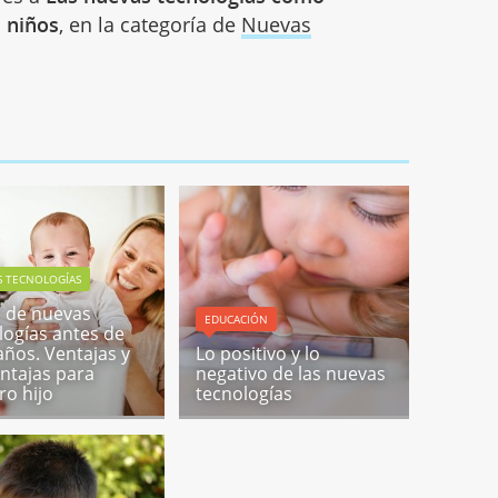
 niños
, en la categoría de
Nuevas
S TECNOLOGÍAS
o de nuevas
EDUCACIÓN
logías antes de
 años. Ventajas y
Lo positivo y lo
ntajas para
negativo de las nuevas
ro hijo
tecnologías