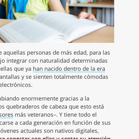
re aquellas personas de más edad, para las
jo integrar con naturalidad determinadas
uellas que ya
han nacido dentro de la era
pantallas y se sienten totalmente cómodas
electrónicos.
mbiando enormemente gracias a la
los quebraderos de cabeza que esto está
sores
más veteranos–. Y tiene todo el
rcarse a cada generación en función de sus
 jóvenes actuales son nativos digitales,
a conectar con ellos y captar su atención