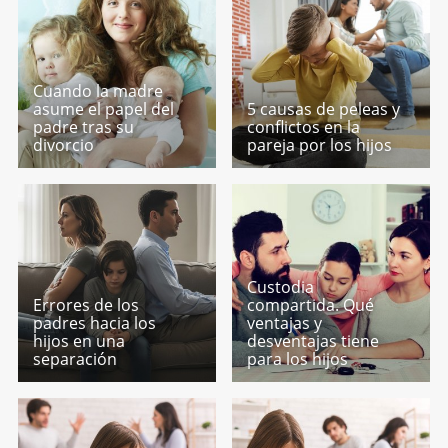
Cuando la madre
asume el papel del
5 causas de peleas y
padre tras su
conflictos en la
divorcio
pareja por los hijos
Custodia
Errores de los
compartida. Qué
padres hacia los
ventajas y
hijos en una
desventajas tiene
separación
para los hijos