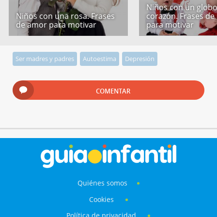
Niños con un globo
Niños con una rosa. Frases
corazón. Frases de
de amor para motivar
para motivar
Ser madres y padres
Autoestima
Depresión
COMENTAR
Quiénes somos
Cookies
Política de privacidad