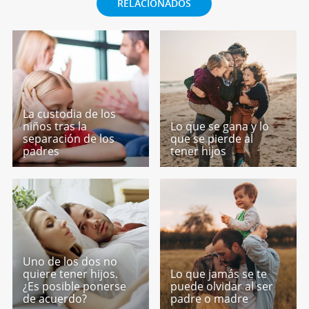
RELACIONADOS
La custodia de los
niños tras la
Lo que se gana y lo
separación de los
que se pierde al
padres
tener hijos
Uno de los dos no
quiere tener hijos.
Lo que jamás se te
¿Es posible ponerse
puede olvidar al ser
de acuerdo?
padre o madre