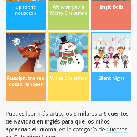
Up to the
We wish you a
Jingle Bells
housetop
Merry Christmas
Rudolph, the red
White Christmas
Silent Night
nosed reindeer
Puedes leer más artículos similares a
6 cuentos
de Navidad en inglés para que los niños
aprendan el idioma
, en la categoría de
Cuentos