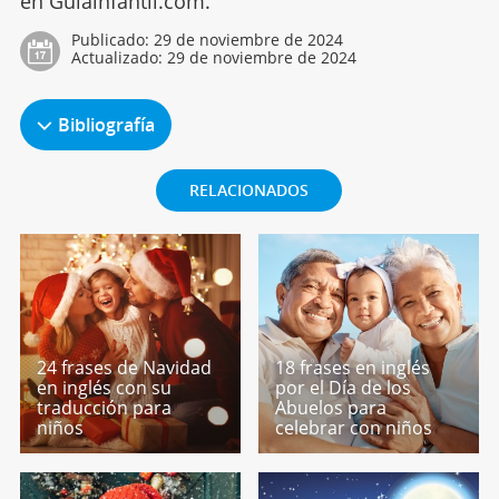
en Guiainfantil.com.
Publicado:
29 de noviembre de 2024
Actualizado:
29 de noviembre de 2024
Bibliografía
RELACIONADOS
24 frases de Navidad
18 frases en inglés
en inglés con su
por el Día de los
traducción para
Abuelos para
niños
celebrar con niños