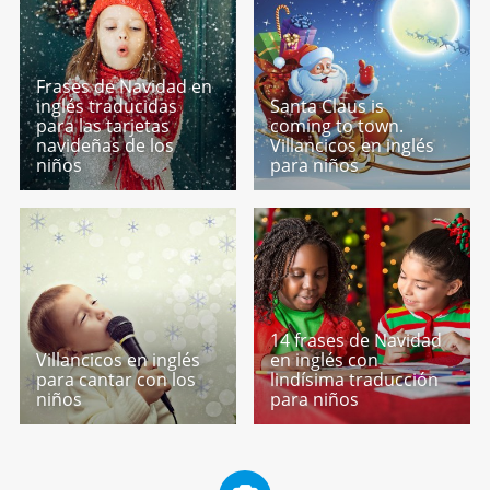
Frases de Navidad en
inglés traducidas
Santa Claus is
para las tarjetas
coming to town.
navideñas de los
Villancicos en inglés
niños
para niños
14 frases de Navidad
Villancicos en inglés
en inglés con
para cantar con los
lindísima traducción
niños
para niños