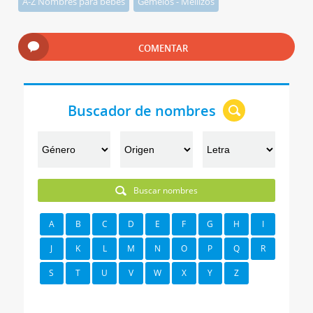
A-Z Nombres para bebés
Gemelos - Mellizos
COMENTAR
Buscador de nombres
Buscar nombres
A
B
C
D
E
F
G
H
I
J
K
L
M
N
O
P
Q
R
S
T
U
V
W
X
Y
Z