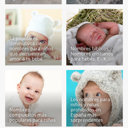
12 populares
diminutivos de
nombres para niños
Nombres bíblicos.
que demuestran
Nombres cristianos
amor a tu bebé
para bebés. E - K
Los nombres para
niños y niñas
Nombres
prohibidos en
compuestos más
España más
populares para niños
sorprendentes