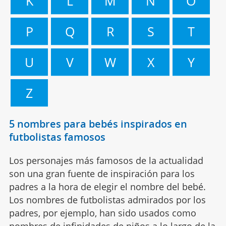
K
L
M
N
O
P
Q
R
S
T
U
V
W
X
Y
Z
5 nombres para bebés inspirados en
futbolistas famosos
Los personajes más famosos de la actualidad
son una gran fuente de inspiración para los
padres a la hora de elegir el nombre del bebé.
Los nombres de futbolistas admirados por los
padres, por ejemplo, han sido usados como
nombres de infinidades de niños a lo largo de la