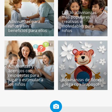
Las 36 adivinanzas
más populares,
Adivinanzas para
creativas e
niños y sus
inolvidables para
beneficios para ellos
niños
Adivinanzas y
acertijos con
respuestas para
jugar y estimular a
Adivinanzas de flores
los niños
¡juega con Traposo!