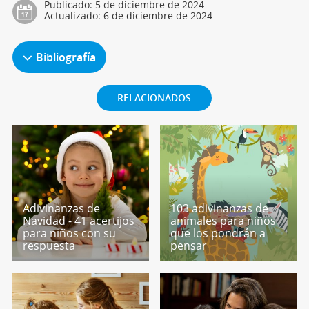
Publicado:
5 de diciembre de 2024
Actualizado:
6 de diciembre de 2024
Bibliografía
RELACIONADOS
Adivinanzas de
103 adivinanzas de
Navidad - 41 acertijos
animales para niños
para niños con su
que los pondrán a
respuesta
pensar