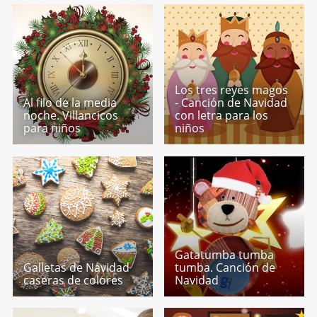
Los tres reyes magos
Al filo de la media
- Canción de Navidad
noche. Villancicos
con letra para los
para niños
niños
Gatatumba tumba
Galletas de Navidad
tumba. Canción de
caseras de colores
Navidad