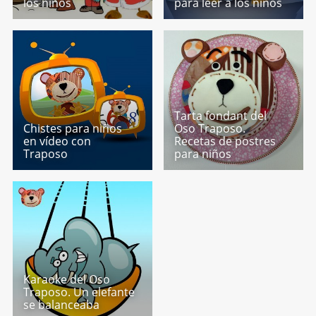
los niños
para leer a los niños
Tarta fondant del
Chistes para niños
Oso Traposo.
en vídeo con
Recetas de postres
Traposo
para niños
Karaoke del Oso
Traposo. Un elefante
se balanceaba