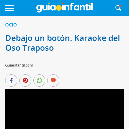
OCIO
Debajo un botón. Karaoke del
Oso Traposo
Guiainfantil.com