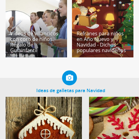
Vídeos de villancicos
Refranes para niños
con coro de niños.
en Año Nuevo y
Regalo de
Navidad - Dichos
Guiainfantil
populares navideños
Ideas de galletas para Navidad