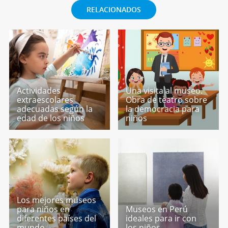
RELACIONADOS
Actividades
Una visita al museo.
extraescolares
Obra de teatro sobre
adecuadas según la
la democracia para
edad de los niños
niños
Los mejores museos
para niños en
Museos en Perú
diferentes países del
ideales para ir con
mundo
los niños