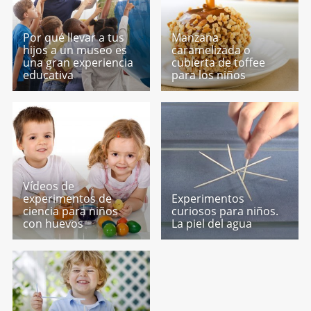
Por qué llevar a tus
Manzana
hijos a un museo es
caramelizada o
una gran experiencia
cubierta de toffee
educativa
para los niños
Vídeos de
experimentos de
Experimentos
ciencia para niños
curiosos para niños.
con huevos
La piel del agua