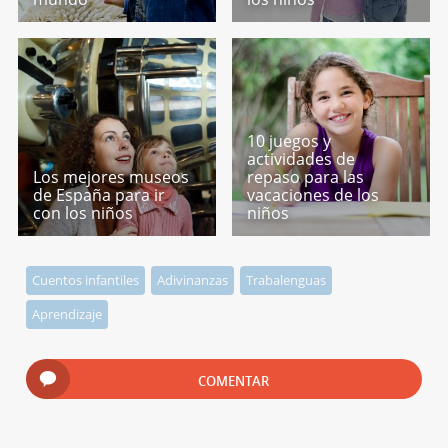
10 juegos y
actividades de
Los mejores museos
repaso para las
de España para ir
vacaciones de los
con los niños
niños
Cuentos infantiles
Adivinanzas
Trabalenguas
Aprendizaje
COMENTAR