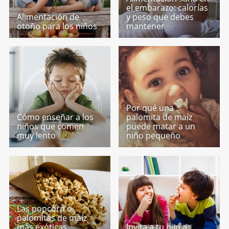
el embarazo: calorías
Alimentación de
y peso que debes
otoño para los niños
mantener
Por qué una
Cómo enseñar a los
palomita de maíz
niños que comen
puede matar a un
muy lento
niño pequeño
Las popcorn o
palomitas de maíz
más exóticas.
Invita a tu hijo a