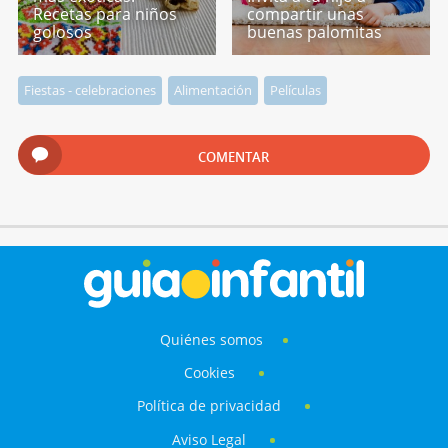
Recetas para niños
compartir unas
golosos
buenas palomitas
Fiestas - celebraciones
Alimentación
Películas
COMENTAR
Quiénes somos
Cookies
Política de privacidad
Aviso Legal