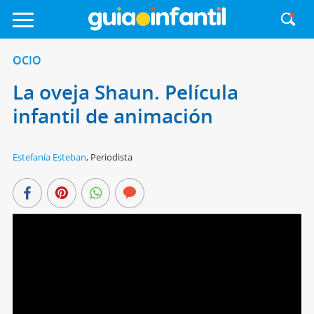
OCIO
La oveja Shaun. Película
infantil de animación
Estefanía Esteban
,
Periodista