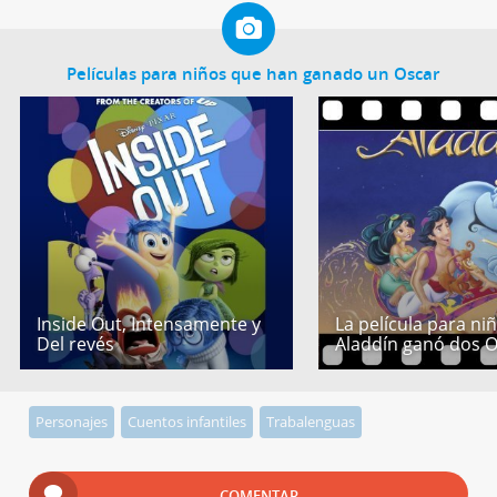
Películas para niños que han ganado un Oscar
Inside Out, Intensamente y
La película para ni
Del revés
Aladdín ganó dos 
Personajes
Cuentos infantiles
Trabalenguas
COMENTAR