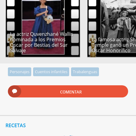
La actriz Quvenzhané Wallis
nominada a los Premios
La famosa actriz Sh
Oscar por Bestias del Sur
Temple ganó un P
Salvaje
Oscar Honorífico
Personajes
Cuentos infantiles
Trabalenguas
COMENTAR
RECETAS