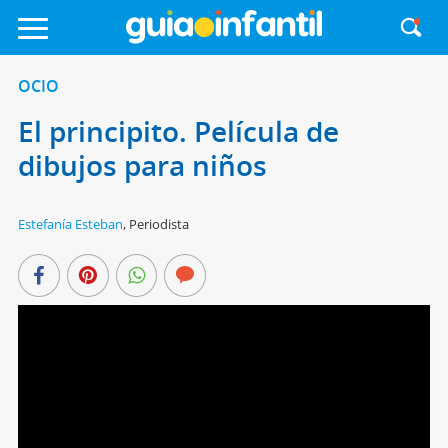
OCIO
El principito. Película de
dibujos para niños
Estefanía Esteban
,
Periodista