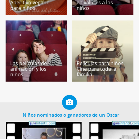
Aperitivo vegano
en valores a los
para niños
niños
Las películas de
Películas para niños.
animación y los
Cine para toda la
niños
familia
Niños nominados o ganadores de un Oscar