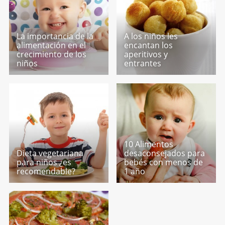
La importancia de la
A los niños les
alimentación en el
encantan los
crecimiento de los
aperitivos y
niños
entrantes
10 Alimentos
Dieta vegetariana
desaconsejados para
para niños ¿es
bebés con menos de
recomendable?
1 año