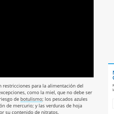
 restricciones para la alimentación del
R
l
excepciones, como la miel, que no debe ser
 riesgo de
botulismo
; los pescados azules
ón de mercurio; y las verduras de hoja
or su contenido de nitratos.