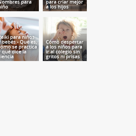
Nombres para
para criar mejor
niño
a los hijos
Reiki para niños
y bebés - Qué es,
Cómo despertar
cómo se practica
a los niños para
y qué dice la
ir al colegio sin
ciencia
gritos ni prisas