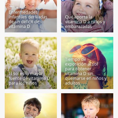
Enfermedades
infantiles derivadas
Qué aporta la
de un déficit de
vitamina D a niños y
vitamina D
embarazadas
Tiempo de
exposición al sol
para obtener
El sol es la mayor
vitamina D sin
fuente de vitamina D
quemarse en niños y
para los niños
adultos