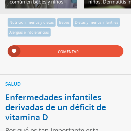
común en bebés y niños
niños. Dermatitis in
Nutrición, menús y dietas
Bebés
Dietas y menús infantiles
Alergias e intolerancias
COMENTAR
SALUD
Enfermedades infantiles
derivadas de un déficit de
vitamina D
Por qué es tan importante esta