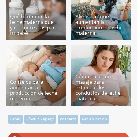
Qué hacer con la
Alimentos que
leche materna que
aumentan la
ya no necesitas para
producción de leche
tu bebé
materna
Cómo hacer un
Consejos para
masaje para
aumentar la
estimular los
producción de leche
conductos de leche
materna
materna
Bebés
Vínculo - apego
Posparto
Recién nacido