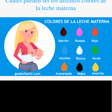
Cuáles pueden ser los distintos colores de
la leche materna