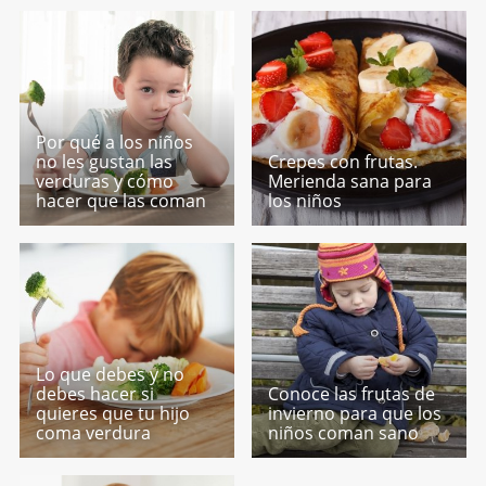
Por qué a los niños
no les gustan las
Crepes con frutas.
verduras y cómo
Merienda sana para
hacer que las coman
los niños
Lo que debes y no
debes hacer si
Conoce las frutas de
quieres que tu hijo
invierno para que los
coma verdura
niños coman sano