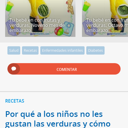
Tu bebé en con frutas y
Tu bebé en con fru
verduras. Noveno mes de
verduras. Octavo 
embarazo
embarazo
Salud
Recetas
Enfermedades infantiles
Diabetes
COMENTAR
RECETAS
Por qué a los niños no les
gustan las verduras y cómo