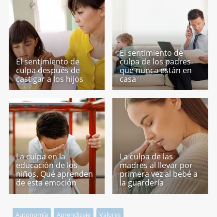
El sentimiento de
El sentimiento de
culpa de los padres
culpa después de
que nunca están en
castigar a los hijos
casa
La culpa en la
La culpa de las
educación de los
madres al llevar por
niños. Qué aprenden
primera vez al bebé a
de esta emoción
la guardería
Autonomía
Aprendizaje
Valores