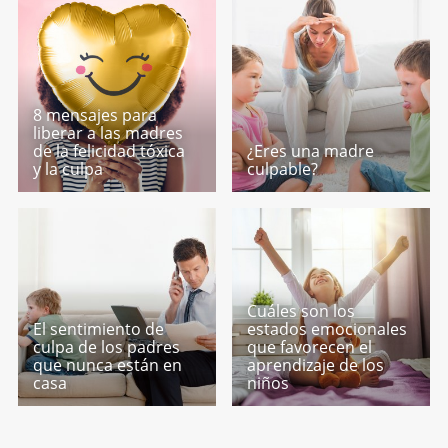
8 mensajes para
liberar a las madres
de la felicidad tóxica
¿Eres una madre
y la culpa
culpable?
Cuáles son los
El sentimiento de
estados emocionales
culpa de los padres
que favorecen el
que nunca están en
aprendizaje de los
casa
niños