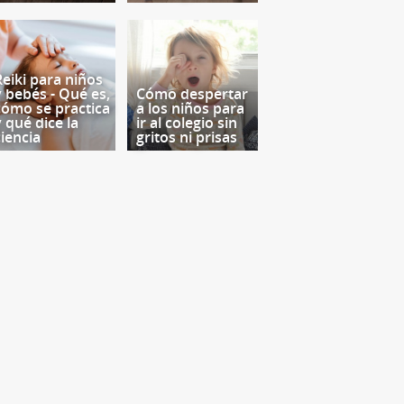
Reiki para niños
y bebés - Qué es,
Cómo despertar
cómo se practica
a los niños para
y qué dice la
ir al colegio sin
ciencia
gritos ni prisas