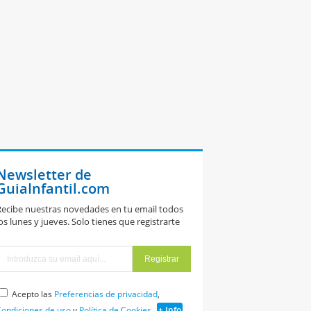
Newsletter de
GuiaInfantil.com
ecibe nuestras novedades en tu email todos
os lunes y jueves. Solo tienes que registrarte
Acepto las
Preferencias de privacidad
,
ondiciones de uso
y
Política de Cookies
+ Info