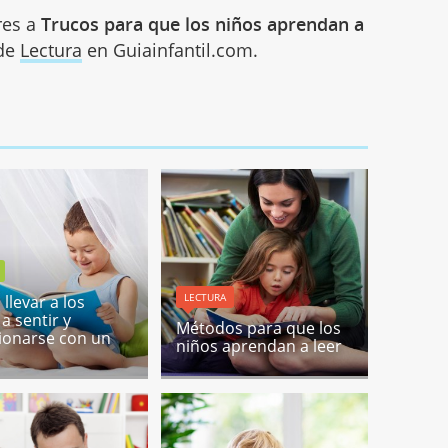
res a
Trucos para que los niños aprendan a
 de
Lectura
en Guiainfantil.com.
LECTURA
llevar a los
a sentir y
Métodos para que los
onarse con un
niños aprendan a leer