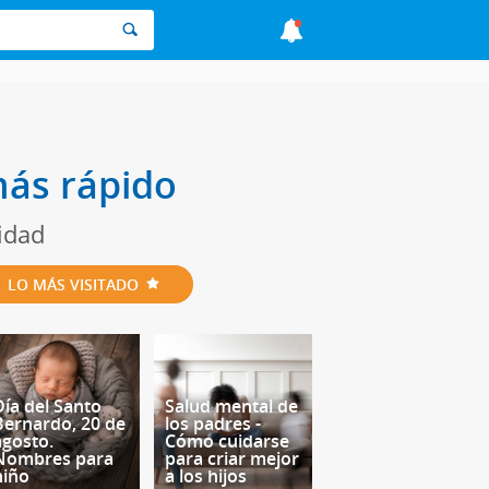
más rápido
idad
LO MÁS VISITADO
Día del Santo
Salud mental de
Bernardo, 20 de
los padres -
agosto.
Cómo cuidarse
Nombres para
para criar mejor
niño
a los hijos