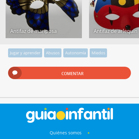
Antifaz de mariposa
Antifaz de arlequín
Jugar y aprender
Abusos
Autonomía
Miedos
COMENTAR
Quiénes somos