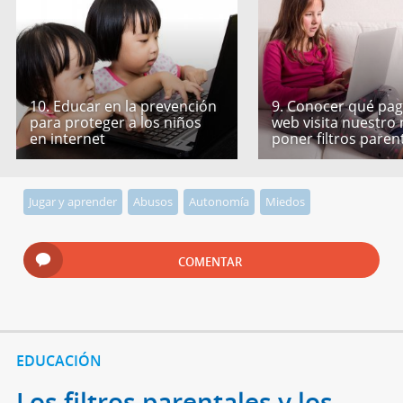
10. Educar en la prevención
9. Conocer qué pag
para proteger a los niños
web visita nuestro 
en internet
poner filtros paren
Jugar y aprender
Abusos
Autonomía
Miedos
COMENTAR
EDUCACIÓN
Los filtros parentales y los