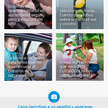
Sistemas de
retención infantil en
Semáforo de frutas.
automóviles según
Cuento para niños
peso y estatura del
sobre seguridad vial
niño
y civismo
La técnica del huevo
para niños que no
Frases más efectivas
quieren usar el
que decir TEN
cinturón de
CUIDADO a tu hijo
seguridad
como advertencia
Cómo identificar a un pedófilo y pederasta