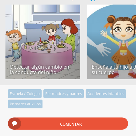
Detectar algún cambio en
Enseña a tu hijo a 
la conducta del niño
su cuerpo
Escuela / Colegio
Ser madres y padres
Accidentes infantiles
Primeros auxilios
COMENTAR