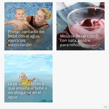
Primer contacto del
bebé con el agua,
Mousse de cerezas
ejercicios
con nata, postre
estimulación
para niños
La polémica técnica
que enseña al bebé a
no ahogarse en el
agua
Ad