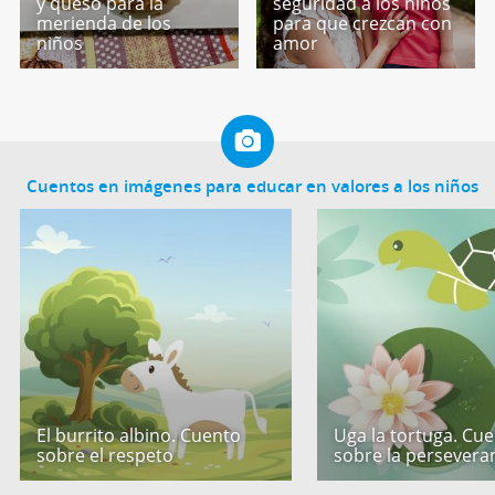
y queso para la
seguridad a los niños
merienda de los
para que crezcan con
niños
amor
Cuentos en imágenes para educar en valores a los niños
El burrito albino. Cuento
Uga la tortuga. Cu
sobre el respeto
sobre la persevera