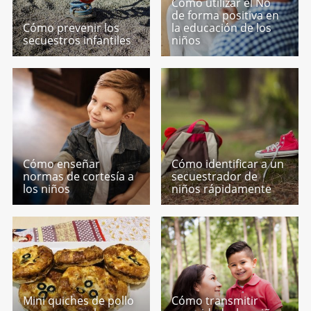
Cómo utilizar el No
de forma positiva en
Cómo prevenir los
la educación de los
secuestros infantiles
niños
Cómo enseñar
Cómo identificar a un
normas de cortesía a
secuestrador de
los niños
niños rápidamente
Mini quiches de pollo
Cómo transmitir