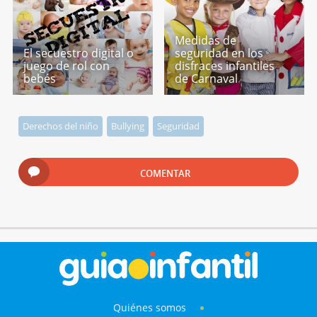
Medidas de
El secuestro digital o
seguridad en los
juego de rol con
disfraces infantiles
bebés
de Carnaval
Derechos del niño
Bullying
Seguridad
COMENTAR
Quiénes somos