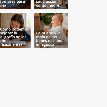
Nombres para
satisfacción
niña
como madre
¿Cómo podemos
mejorar la
Lo bueno y lo
aligrafía de los
malo de los
niños
bebés nacidos
eficazmente?
en agosto