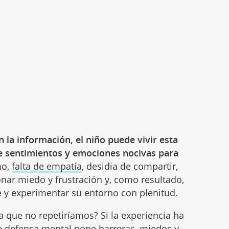
 la información, el niño puede vivir esta
 sentimientos y emociones nocivas para
mo,
falta de empatía
, desidia de compartir,
nar miedo y frustración y, como resultado,
e y experimentar su entorno con plenitud.
 que no repetiríamos? Si la experiencia ha
de defensa mental pone barreras, miedos y