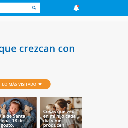
 que crezcan con
LO MÁS VISITADO
Cosas que veo
Día de Santa
en mi hijo cada
Elena, 18 de
día y me
agosto.
producen