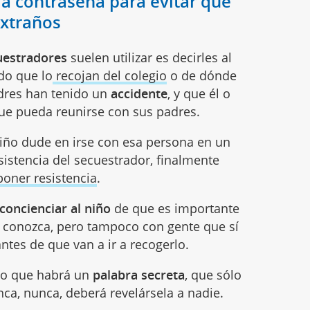
la contraseña para evitar que
extraños
uestradores
suelen utilizar es decirles al
do que lo
recojan del colegio
o de dónde
adres han tenido un
accidente
, y que él o
a que pueda reunirse con sus padres.
niño dude en irse con esa persona en un
sistencia del secuestrador, finalmente
poner resistencia
.
concienciar al niño
de que es importante
 conozca, pero tampoco con gente que sí
antes de que van a ir a recogerlo.
iño que habrá un
palabra secreta
, que sólo
nca, nunca, deberá revelársela a nadie.