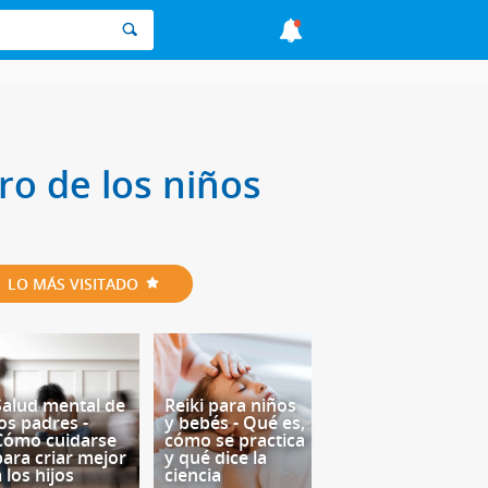
ro de los niños
LO MÁS VISITADO
Salud mental de
Reiki para niños
los padres -
y bebés - Qué es,
Cómo cuidarse
cómo se practica
para criar mejor
y qué dice la
 los hijos
ciencia