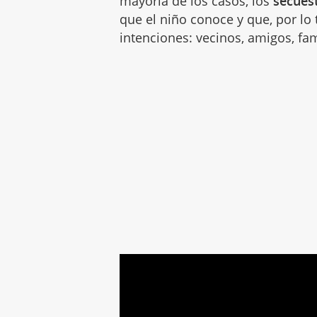
mayoría de los casos, los
secues
que el niño conoce y que, por lo
intenciones: vecinos, amigos, fam