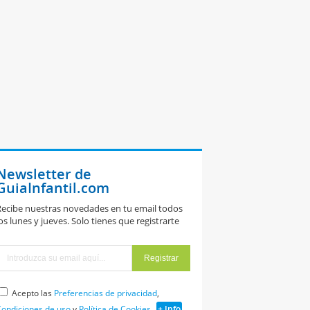
Newsletter de
GuiaInfantil.com
ecibe nuestras novedades en tu email todos
os lunes y jueves. Solo tienes que registrarte
Acepto las
Preferencias de privacidad
,
ondiciones de uso
y
Política de Cookies
+ Info