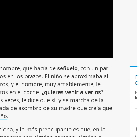
 hombre, que hacía de
señuelo
, con un par
s en los brazos. El niño se aproximaba al
rros, y el hombre, muy amablemente, le
itos en el coche,
¿quieres venir a verlos?
”.
R
l
s veces, le dice que sí, y se marcha de la
rada de asombro de su madre que creía que
año
.
iciona, y lo más preocupante es que, en la
C