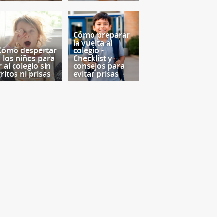
Cómo preparar
la vuelta al
Cómo despertar
colegio -
a los niños para
Checklist y
r al colegio sin
consejos para
ritos ni prisas
evitar prisas