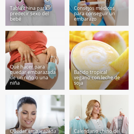
Tabla china para
Consejos médicos
predecir sexo del
para conseguir un
bebé
embarazo
Qué hacer para
quedar embarazada
Batido tropical
de un niño o una
vegano con leche de
niña
soja
Quedar embarazada
Calendario chino del