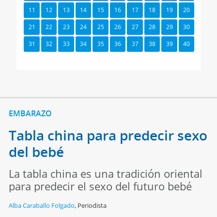
11
12
13
14
15
16
17
18
19
20
21
22
23
24
25
26
27
28
29
30
31
32
33
34
35
36
37
38
39
40
EMBARAZO
Tabla china para predecir sexo
del bebé
La tabla china es una tradición oriental
para predecir el sexo del futuro bebé
Alba Caraballo Folgado
,
Periodista