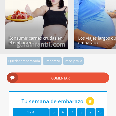
Consumir carnes crudas en
Los viajes largos d
el embarazo
embarazo
Quedar embarazada
Embarazo
Peso y talla
COMENTAR
Tu semana de embarazo
1 a 4
5
6
7
8
9
10