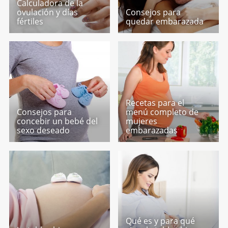
Calculadora de la
ovulación y días
Consejos para
fértiles
quedar embarazada
Recetas para el
Consejos para
menú completo de
concebir un bebé del
mujeres
sexo deseado
embarazadas
Qué es y para qué