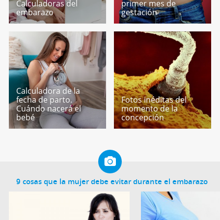
Calculadoras del
primer mes de
embarazo
gestación
Calculadora de la
fecha de parto.
Fotos inéditas del
Cuándo nacerá el
momento de la
bebé
concepción
9 cosas que la mujer debe evitar durante el embarazo