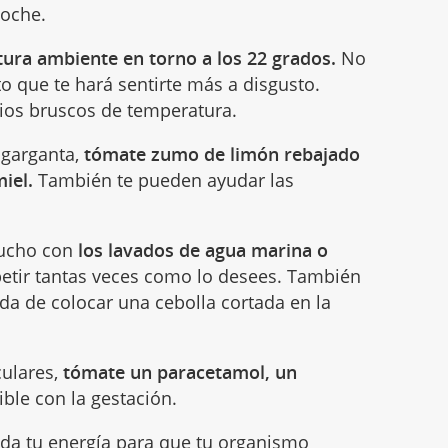
noche.
ura ambiente en torno a los 22 grados.
No
o que te hará sentirte más a disgusto.
ios bruscos de temperatura.
 garganta,
tómate zumo de limón rebajado
iel.
También te pueden ayudar las
mucho con
los lavados de agua marina o
etir tantas veces como lo desees. También
ida de colocar una cebolla cortada en la
culares,
tómate un paracetamol, un
ble con la gestación.
da tu energía para que tu organismo