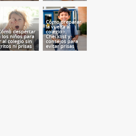
Cómo preparar
la vuelta al
Cómo despertar
colegio -
a los niños para
Checklist y
r al colegio sin
consejos para
ritos ni prisas
evitar prisas