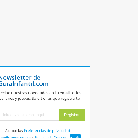
Newsletter de
GuiaInfantil.com
ecibe nuestras novedades en tu email todos
os lunes y jueves. Solo tienes que registrarte
Acepto las
Preferencias de privacidad
,
ondiciones de uso
y
Política de Cookies
+ Info