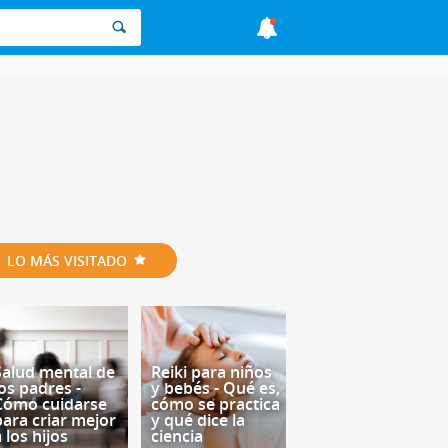
LO MÁS VISITADO
Salud mental de
Reiki para niños
los padres -
y bebés - Qué es,
Cómo cuidarse
cómo se practica
para criar mejor
y qué dice la
 los hijos
ciencia