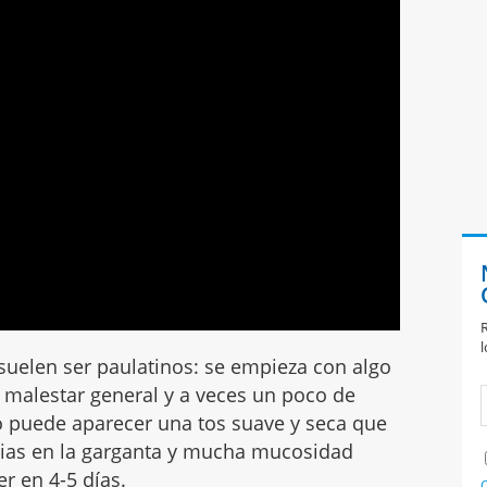
R
l
uelen ser paulatinos: se empieza con algo
 malestar general y a veces un poco de
o puede aparecer una tos suave y seca que
ias en la garganta y mucha mucosidad
r en 4-5 días.
C