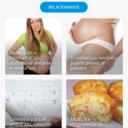
RELACIONADOS
Distensión o
hinchazón
El embarazo también
abdominal durante
puede provocar
el embarazo
celulitis
Gimnasia para el
Muffins o
embarazo, rotación
magdalenas de