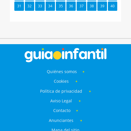
31
32
33
34
35
36
37
38
39
40
Quiénes somos
Cookies
Política de privacidad
Aviso Legal
Contacto
Anunciantes
Mapa del sitio