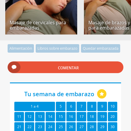
Masaje de cervicales para
Masaje de brazos y
embarazadas
para embarazadas
Alimentación
Libros sobre embarazo
Quedar embarazada
COMENTAR
Tu semana de embarazo
1 a 4
5
6
7
8
9
10
11
12
13
14
15
16
17
18
19
20
21
22
23
24
25
26
27
28
29
30