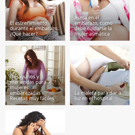
Asma en el
El estreñimiento
embarazo, como
durante el embarazo.
debe cuidarse la
¿Qué hacer?
mujer asmática
Desayunos y
meriendas para
mujeres
embarazadas -
La maleta para dar a
Recetas muy fáciles
luz en el hospital