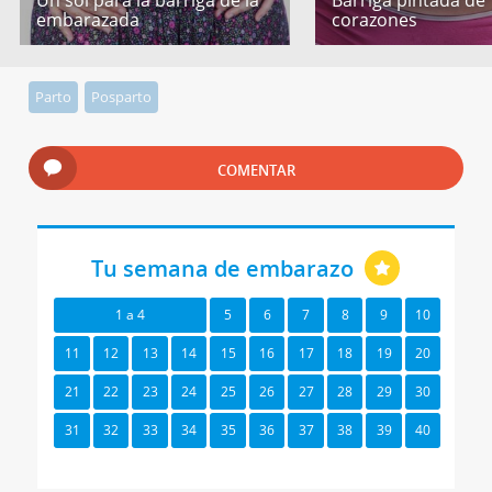
embarazada
corazones
Parto
Posparto
COMENTAR
Tu semana de embarazo
1 a 4
5
6
7
8
9
10
11
12
13
14
15
16
17
18
19
20
21
22
23
24
25
26
27
28
29
30
31
32
33
34
35
36
37
38
39
40