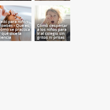
Reiki para niños
y bebés - Qué es,
Cómo despertar
cómo se practica
a los niños para
y qué dice la
ir al colegio sin
ciencia
gritos ni prisas