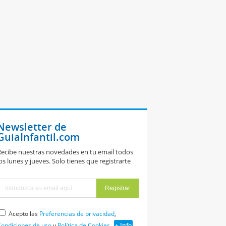
Newsletter de
GuiaInfantil.com
ecibe nuestras novedades en tu email todos
os lunes y jueves. Solo tienes que registrarte
Acepto las
Preferencias de privacidad
,
ondiciones de uso
y
Política de Cookies
+ Info