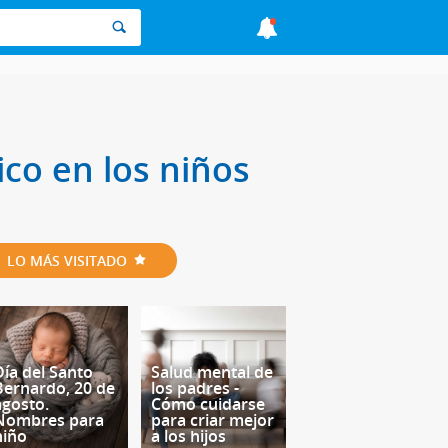
ico en los niños
LO MÁS VISITADO
Día del Santo
Salud mental de
Bernardo, 20 de
los padres -
agosto.
Cómo cuidarse
Nombres para
para criar mejor
niño
a los hijos