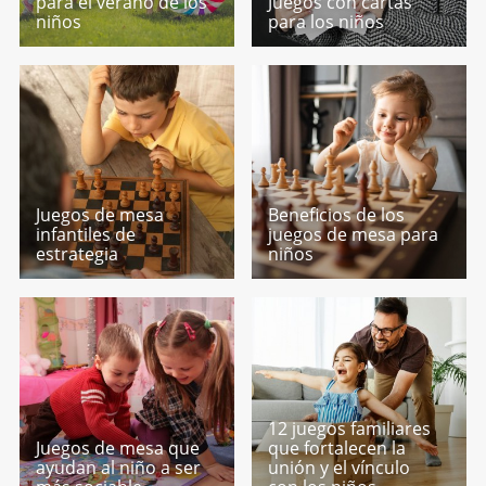
para el verano de los
Juegos con cartas
niños
para los niños
Juegos de mesa
Beneficios de los
infantiles de
juegos de mesa para
estrategia
niños
12 juegos familiares
Juegos de mesa que
que fortalecen la
ayudan al niño a ser
unión y el vínculo