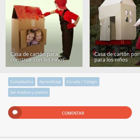
Casa de cartón para
Casa de cartón port
construir con los niños
para los niños
Cumpleaños
Aprendizaje
Escuela / Colegio
Ser madres y padres
COMENTAR