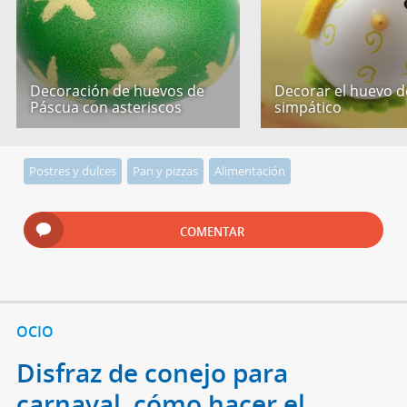
Decoración de huevos de
Decorar el huevo de
Páscua con asteriscos
simpático
Postres y dulces
Pan y pizzas
Alimentación
COMENTAR
OCIO
Disfraz de conejo para
carnaval, cómo hacer el