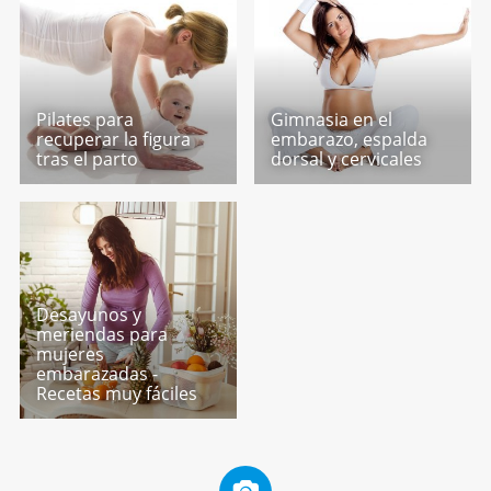
Pilates para
Gimnasia en el
recuperar la figura
embarazo, espalda
tras el parto
dorsal y cervicales
Desayunos y
meriendas para
mujeres
embarazadas -
Recetas muy fáciles