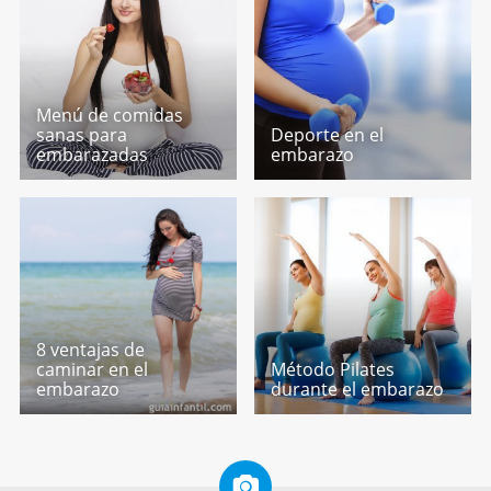
Menú de comidas
sanas para
Deporte en el
embarazadas
embarazo
8 ventajas de
caminar en el
Método Pilates
embarazo
durante el embarazo