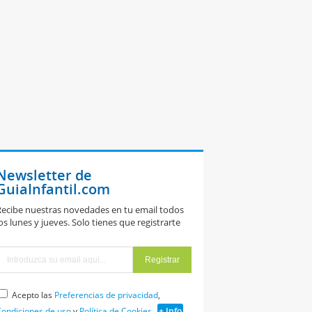
Newsletter de
GuiaInfantil.com
ecibe nuestras novedades en tu email todos
os lunes y jueves. Solo tienes que registrarte
Acepto las
Preferencias de privacidad
,
ondiciones de uso
y
Política de Cookies
+ Info