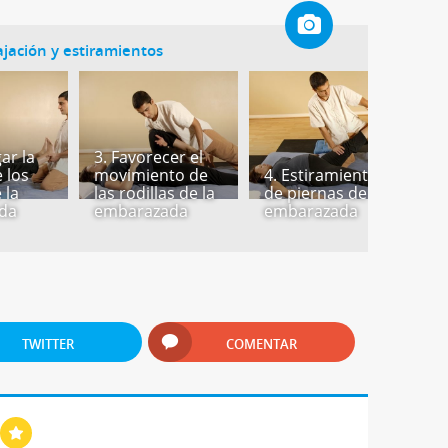
ajación y estiramientos
ar la
3. Favorecer el
 los
movimiento de
4. Estiramiento
5.
 la
las rodillas de la
de piernas de la
z
da
embarazada
embarazada
l
TWITTER
COMENTAR