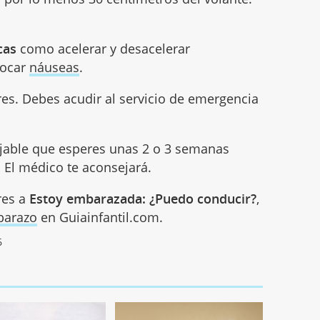
cas
como acelerar y desacelerar
vocar
náuseas
.
res. Debes acudir al servicio de emergencia
ejable que esperes unas 2 o 3 semanas
 El médico te aconsejará.
res a
Estoy embarazada: ¿Puedo conducir?
,
barazo
en Guiainfantil.com.
6