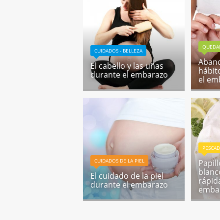
QUEDA
CUIDADOS - BELLEZA
Aband
El cabello y las uñas
hábito
durante el embarazo
el em
PESCA
CUIDADOS DE LA PIEL
Papil
blanc
El cuidado de la piel
rápid
durante el embarazo
emba