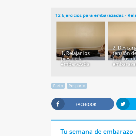
12 Ejercicios para embarazadas - Rel
2. Descarg
1. Relajar los
tensión de
pies de la
tobillos de
embarazada
embaraza
Parto
Posparto
FACEBOOK
Tu semana de embarazo