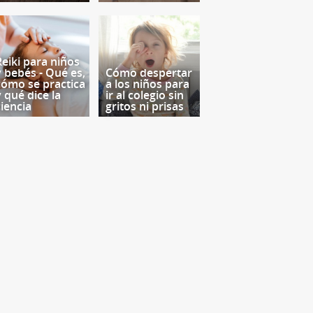
Reiki para niños
y bebés - Qué es,
Cómo despertar
cómo se practica
a los niños para
y qué dice la
ir al colegio sin
ciencia
gritos ni prisas