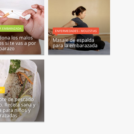
R EMBARAZADA
ENFERMEDADES - MOLESTIAS
ona los malos
Masaje de espalda
s si te vas a por
para la embarazada
barazo
DO
lote de pescado
o. Receta sana y
a para niños y
razadas