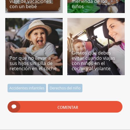
viaje de vacaciones
merienda de los
con un bebé
niños
Gestos que debes
Por qué no llevar a
evitar cuando viajas
sus hijos sin silla de
con niños en el
retención en el coche
coche y al volante
Accidentes infantiles
Derechos del niño
COMENTAR