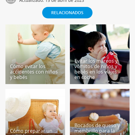
Actualizado:
15 de abril de 2023
RELACIONADOS
Evitar los mareos y
Cómo evitar los
vómitos de niños y
accidentes con niños
bebés en los viajes
y bebés
en coche
Bocados de queso y
Cómo preparar un
membrillo para la