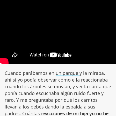
Cuando parábamos en
un parque
y la miraba,
ahí sí yo podía observar cómo ella reaccionaba
cuando los árboles se movían, y ver la carita que
ponía cuando escuchaba algún ruido fuerte y
raro. Y me preguntaba por qué los carritos
llevan a los bebés dando la espalda a sus
padres. Cuántas
reacciones de mi hija yo no he