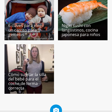
6 claves para elegir
Nigiri sushi con
un carrito para
langostinos, cocina
gemelos
japonesa para niños
Cómo sujetar la silla
del bebé para el
coche de forma
correcta