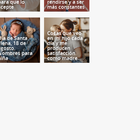
para que lo
rendirse y a ser
acepte
más constantes
Cosas que veo
Día de Santa
en mi hijo cada
Elena, 18 de
día y me
agosto.
producen
Nombres para
satisfacción
niña
como madre