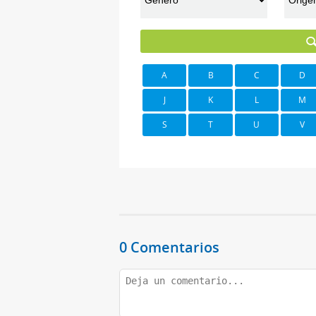
A
B
C
D
J
K
L
M
S
T
U
V
0 Comentarios