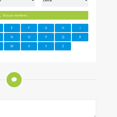
Buscar nombres
E
F
G
H
I
N
O
P
Q
R
W
X
Y
Z