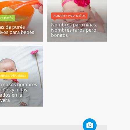
NOMBRES PARA NIÑOS
 Y PURÉS
Nombres para niñas.
as de purés
Nombres raros pero
tivos para bebés
bonitos
MBRES PARA BEBÉS
ermosos nombres
niños y niñas
rados en la
vera