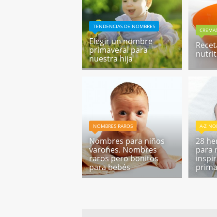
TENDENCIAS DE NOMBRES
CREMAS
Elegir un nombre
Recet
primaveral para
nutri
nuestra hija
NOMBRES RAROS
A-Z NO
Nombres para niños
28 h
varones. Nombres
para 
raros pero bonitos
inspi
para bebés
prima