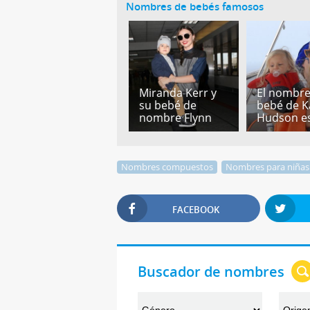
Nombres de bebés famosos
Miranda Kerr y
El nombre
su bebé de
bebé de K
nombre Flynn
Hudson es
Nombres compuestos
Nombres para niñas
FACEBOOK
Buscador de nombres