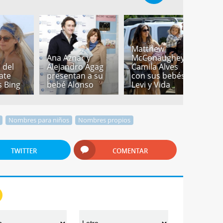
Matthew
Ana Aznar y
McConaughey y
M
 del
Alejandro Agag
Camila Alves
y
ate
presentan a su
con sus bebés
c
 Bing
bebé Alonso
Levi y Vida
h
Nombres para niños
Nombres propios
TWITTER
COMENTAR