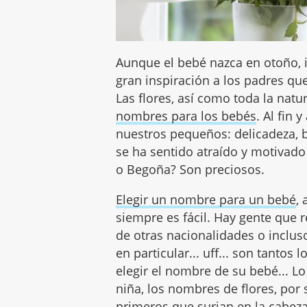
Aunque el bebé nazca en otoño, i
gran inspiración a los padres q
Las flores, así como toda la natu
nombres para los bebés
. Al fin
nuestros pequeños: delicadeza, b
se ha sentido atraído y motiva
o Begoña? Son preciosos.
Elegir un nombre para un bebé
,
siempre es fácil. Hay gente que 
de otras nacionalidades o inclu
en particular... uff... son tantos 
elegir el nombre de su bebé... Lo
niña, los nombres de flores, por
primeros que surjan en la cabeza