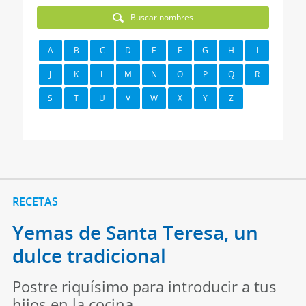
Buscar nombres
A
B
C
D
E
F
G
H
I
J
K
L
M
N
O
P
Q
R
S
T
U
V
W
X
Y
Z
RECETAS
Yemas de Santa Teresa, un
dulce tradicional
Postre riquísimo para introducir a tus
hijos en la cocina