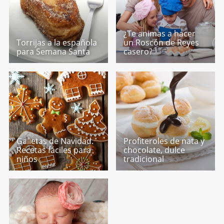
¿Te animas a hacer
Torrijas a la española
un Roscón de Reyes
para Semana Santa
casero?
Galletas de Navidad.
Profiteroles de nata y
Recetas fáciles para
chocolate, dulce
niños
tradicional