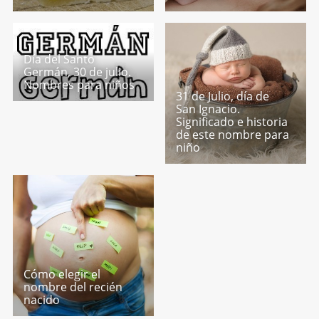
Día del Santo
Germán, 30 de julio.
Nombres para niños
31 de Julio, día de
San Ignacio.
Significado e historia
de este nombre para
niño
Cómo elegir el
nombre del recién
nacido