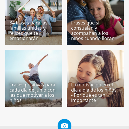
34 frases para las
Frases que sí
familias unidas y
consuelan y
felices que te
acompañan a los
emocionarán
niños cuando lloran
Frases positivas para
La motivación en el
cada día de junio con
día a día de los niños
las que motivar a los
- Por qué es tan
niños
importante