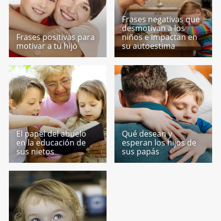
Frases negativas que
desmotivan a los
Frases positivas para
niños e impactan en
motivar a tu hijo
su autoestima
El papel del abuelo
Qué desean y
en la educación de
esperan los hijos de
sus nietos
sus papás