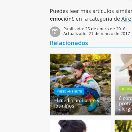
Puedes leer más artículos simila
emoción!
, en la categoría de
Aire
Publicado:
25 de enero de 2016
Actualizado:
21 de marzo de 2017
Relacionados
ALERGI
MEDIO AMBIENTE
8 con
El medio ambiente y
prote
los niños
alérgi