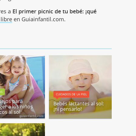
res a
El primer picnic de tu bebé: ¡qué
 libre
en Guiainfantil.com.
AS
CUIDADOS DE LA PIEL
sejos para
Bebés lactantes al sol:
ger a los niños
¡ni pensarlo!
cos al sol