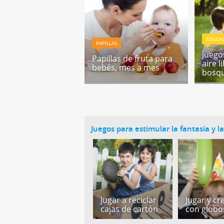
EDUCA
PAPILLAS
Juego
Papillas de fruta para
aire l
bebés, mes a mes
bosq
Juegos para estimular la fantasía y l
Jugar a reciclar
Jugar y cr
cajas de cartón
con globo