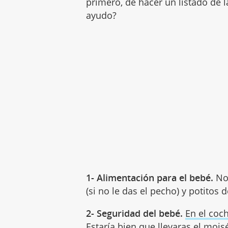
primero, de hacer un listado de 
ayudo?
1- Alimentación para el bebé.
No 
(si no le das el pecho) y potitos 
2- Seguridad del bebé.
En el coc
Estaría bien que llevaras el mois