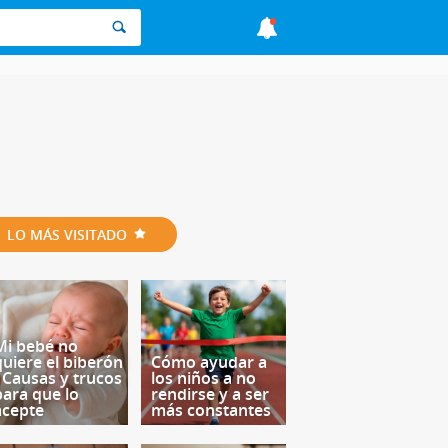
LO MÁS VISITADO
Mi bebé no
quiere el biberón
Cómo ayudar a
- Causas y trucos
los niños a no
para que lo
rendirse y a ser
acepte
más constantes