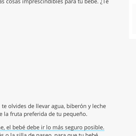
las cosas imprescindibles para tu bebé. ¿Te
te olvides de llevar agua, biberón y leche
de la fruta preferida de tu pequeño.
he, el bebé debe ir lo más seguro posible.
és o la silla de paseo, para que tu bebé