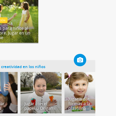
CIÓN
s para niños al
ibre. Jugar en un
ue
a creatividad en los niños
Jugar a dar
ear
Jugar con el
formas a la
J
s
papel u Origami
plastilina
t