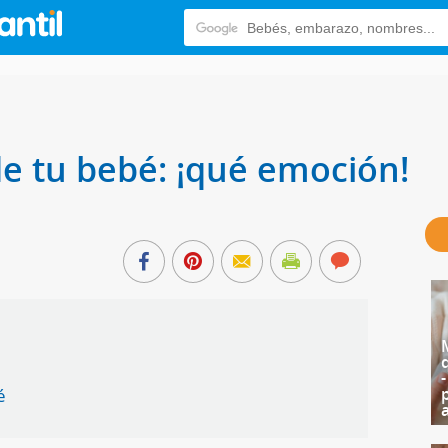
de tu bebé: ¡qué emoción!
é