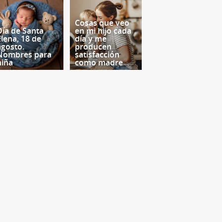
Cosas que veo
Día de Santa
en mi hijo cada
Elena, 18 de
día y me
agosto.
producen
Nombres para
satisfacción
niña
como madre