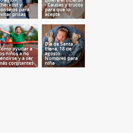
olegio -
quiere el biberón
Checklist y
- Causas y trucos
consejos para
para que lo
evitar prisas
acepte
Día de Santa
Cómo ayudar a
Elena, 18 de
los niños a no
agosto.
rendirse y a ser
Nombres para
más constantes
niña