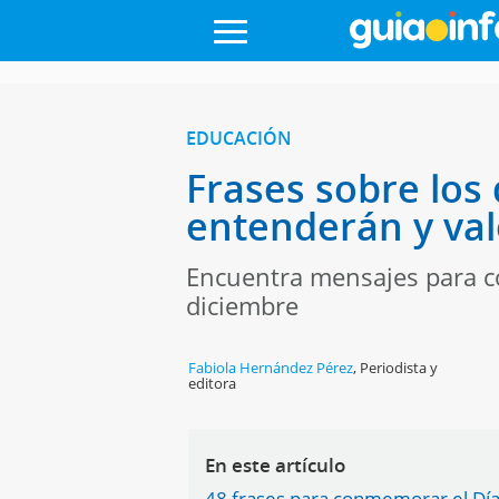
EDUCACIÓN
Frases sobre lo
entenderán y va
Encuentra mensajes para c
diciembre
Fabiola Hernández Pérez
,
Periodista y
editora
En este artículo
48 frases para conmemorar el Día