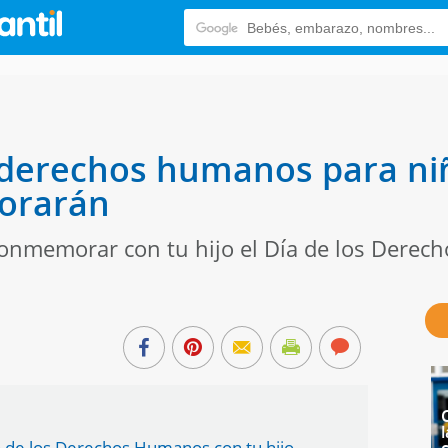
s derechos humanos para ni
lorarán
onmemorar con tu hijo el Día de los Derec
l
 de los Derechos Humanos con tu hijo