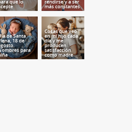
para que lo
rendirse y a ser
acepte
más constantes
Cosas que veo
Día de Santa
en mi hijo cada
Elena, 18 de
día y me
agosto.
producen
Nombres para
satisfacción
niña
como madre