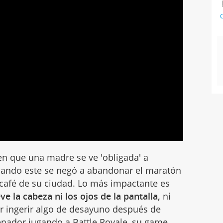
C
en que una madre se ve 'obligada' a
cuando este se negó a abandonar el maratón
rcafé de su ciudad. Lo más impactante es
e la cabeza ni los ojos de la pantalla,
ni
r ingerir algo de desayuno después de
denador
jugando a Battle Royale, su game