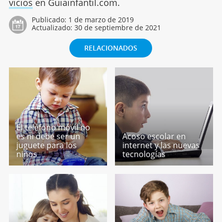
vicios
en Guiainfantil.com.
Publicado:
1 de marzo de 2019
Actualizado:
30 de septiembre de 2021
RELACIONADOS
El teléfono móvil no
es ni debe ser un
Acoso escolar en
juguete para los
internet y las nuevas
niños
tecnologías