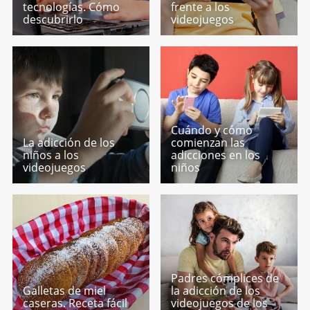
tecnologías. Cómo
frente a los
descubrirlo
videojuegos
Cuándo y cómo
La adicción de los
comienzan las
niños a los
adicciones en los
videojuegos
niños
Padres cómplices de
Galletas de miel
la adicción de los
caseras. Receta fácil
videojuegos de los