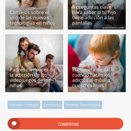
8 preguntas clave
Consejos sobre el
para saber si tu hijo
uso de las nuevas
tiene adicción a las
tecnologías en niños
pantallas
Padres cómplices de
El chupete digital o
la adicción de los
cuando hacemos
videojuegos de los
adictos al móvil a
niños
nuestros hijos
Escuela / Colegio
Conducta
Nuevas Tecnologías
COMENTAR