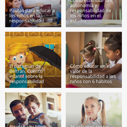
Cómo estimular la
autonomía y
Pautas para educar a
responsabilidad de
los niños en la
los niños en el
responsabilidad
estudio
El paraguas de
Cómo educar en el
Beltrán. Cuento
valor de la
infantil sobre la
responsabilidad a los
responsabilidad
niños con 6 hábitos
Ayudar a tu hijo a
36 refranes cortos