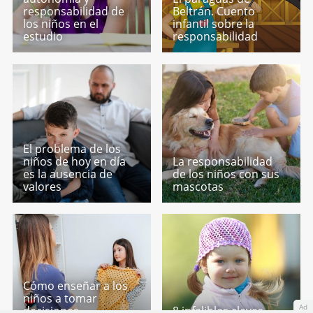
responsabilidad de
Beltrán. Cuento
los niños en el
infantil sobre la
estudio
responsabilidad
El problema de los
niños de hoy en día
La responsabilidad
es la ausencia de
de los niños con sus
valores
mascotas
Cómo enseñar a los
niños a tomar
Ad
decisiones -
8 infalibles claves