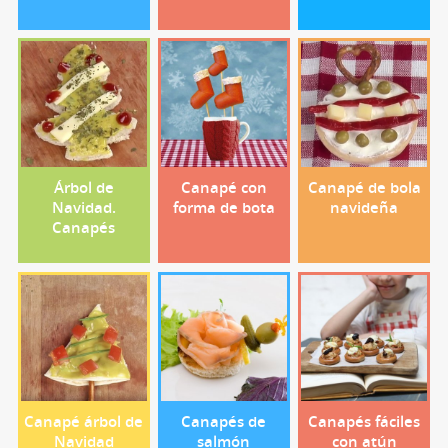
Árbol de
Canapé con
Canapé de bola
Navidad.
forma de bota
navideña
Canapés
Canapé árbol de
Canapés de
Canapés fáciles
Navidad
salmón
con atún