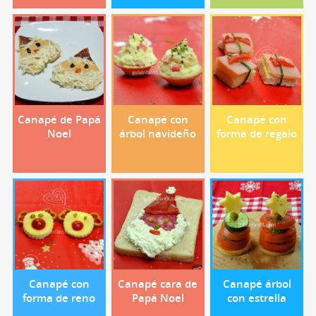
Canapé de Papá
Canapé con
Canapé con
Noel
árbol navideño
forma de regalo
Canapé con
Canapé cara de
Canapé árbol
forma de reno
Papá Noel
con estrella