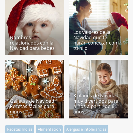
Los valores de la
Nombres
Navidad que te
relacionados con la
harán conectar con
Navidad para bebés
tu hijo
8 planes de Navidad
Galletas de Navidad.
muy divertidos para
Recetas fáciles para
niños a partir de 6
niños
años
Recetas Indias
Alimentación
Alergias e intolerancias