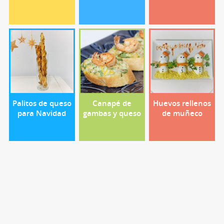
Palitos de queso
Canapé de
Huevos rellenos
para Navidad
gambas y queso
de muñeco