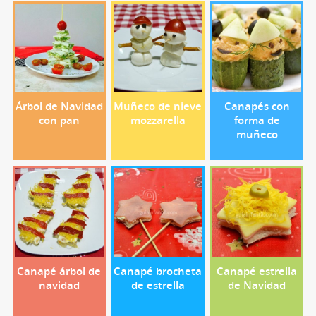
Árbol de Navidad
Muñeco de nieve
Canapés con
con pan
mozzarella
forma de
muñeco
Canapé árbol de
Canapé brocheta
Canapé estrella
navidad
de estrella
de Navidad