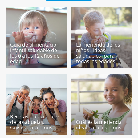
Guía de alimentación
La merienda de los
infantil saludable de
niños - Ideas
los 0 a los 12 años de
saludables (para
edad
todas las edades)
Recetas tradicionales
de las abuelas.
Cuál es la merienda
Guisos para niños
ideal para los niños