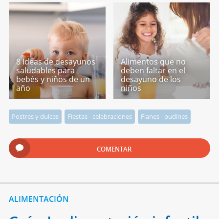
8 Ideas de desayunos
Alimentos que no
saludables para
deben faltar en el
bebés y niños de un
desayuno de los
año
niños
Postres y dulces
Fiestas - celebraciones
Flanes - pudines
COMENTAR
ALIMENTACIÓN