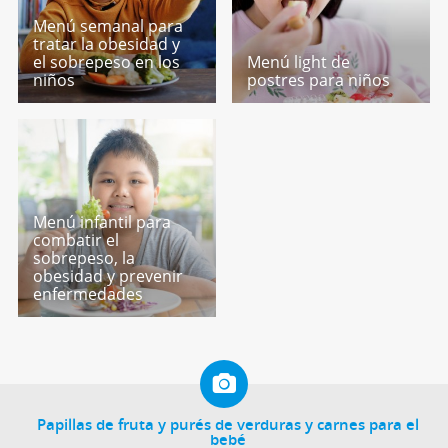
Menú semanal para
tratar la obesidad y
el sobrepeso en los
Menú light de
niños
postres para niños
Menú infantil para
combatir el
sobrepeso, la
obesidad y prevenir
enfermedades
Papillas de fruta y purés de verduras y carnes para el
bebé