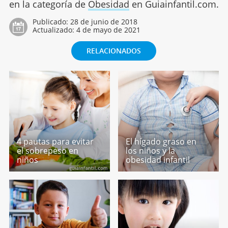
en la categoría de
Obesidad
en Guiainfantil.com.
Publicado:
28 de junio de 2018
Actualizado:
4 de mayo de 2021
RELACIONADOS
4 pautas para evitar
El hígado graso en
el sobrepeso en
los niños y la
niños
obesidad infantil