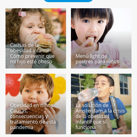
Causas de la
obesidad infantil -
Cómo prevenir que
Menú light de
mi hijo esté obeso
postres para niños
Obesidad en niños.
La solución de
Causas,
Amsterdam a la crisis
consecuencias y
de la obesidad
tratamiento de esta
infantil que sí
pandemia
funciona