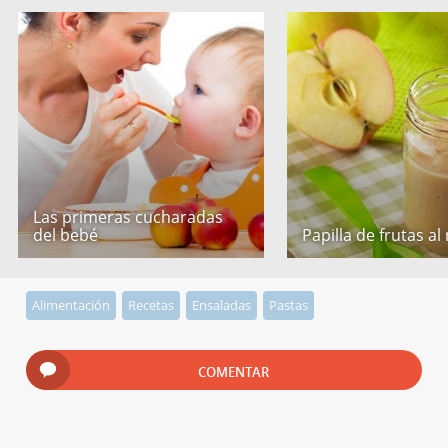
Las primeras cucharadas
del bebé
Papilla de frutas al
Alimentación
Recetas
Ensaladas
Pastas
COMENTAR