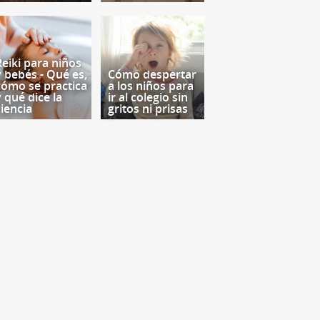
Reiki para niños
y bebés - Qué es,
Cómo despertar
cómo se practica
a los niños para
y qué dice la
ir al colegio sin
ciencia
gritos ni prisas