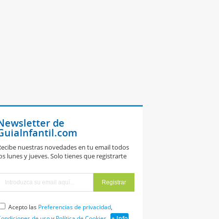
Newsletter de
GuiaInfantil.com
ecibe nuestras novedades en tu email todos
os lunes y jueves. Solo tienes que registrarte
Acepto las
Preferencias de privacidad
,
ondiciones de uso
y
Política de Cookies
+ Info