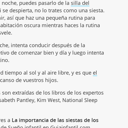
la noche, puedes pasarlo de la
silla del
 se despierta, no lo trates como una siesta.
ir, así que haz una pequeña rutina para
habitación oscura mientras haces la rutina
svele.
oche, intenta conducir después de la
etivo de comenzar bien y día y luego intenta
ino.
 tiempo al sol y al aire libre, y es que
el
canso de vuestros hijos.
on extraídas de los libros de los expertos
isabeth Pantley, Kim West, National Sleep
res a
La importancia de las siestas de los
a de
Sueño infantil
en Guiainfantil.com.