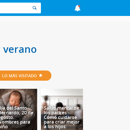
en verano
LO MÁS VISITADO
Día del Santo
Salud mental de
Bernardo, 20 de
los padres -
agosto.
Cómo cuidarse
Nombres para
para criar mejor
niño
a los hijos